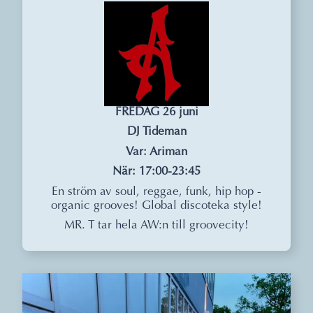
FREDAG 26 juni
DJ Tideman
Var: Ariman
När: 17:00-23:45
En ström av soul, reggae, funk, hip hop -
organic grooves! Global discoteka style!
MR. T tar hela AW:n till groovecity!