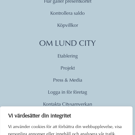
Här gäller presentkortet
Kontrollera saldo
Köpvillkor
OM LUND CITY
Etablering
Projekt
Press & Media
Logga in för företag
Kontakta Citysamverkan
Vi värdesätter din integritet
© 2026
Vi använder cookies för att förbättra din webbupplevelse, visa
personliga annonser eller innehåll och analysera vår trafik.