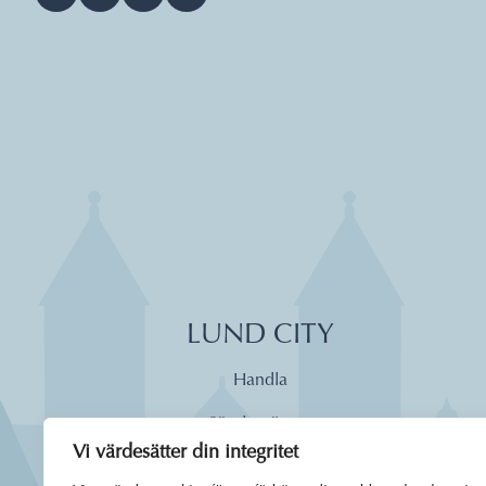
LUND CITY
Handla
Söndagsöppet
Vi värdesätter din integritet
Äta