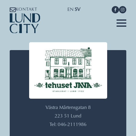
EN
SV
KONTAKT
Västra Mårtensgatan 8
223 51 Lund
Tel: 046-2111986