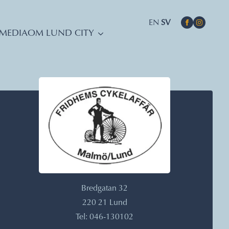
EN
SV
MEDIA
OM LUND CITY
Bredgatan 32
220 21 Lund
Tel: 046-130102