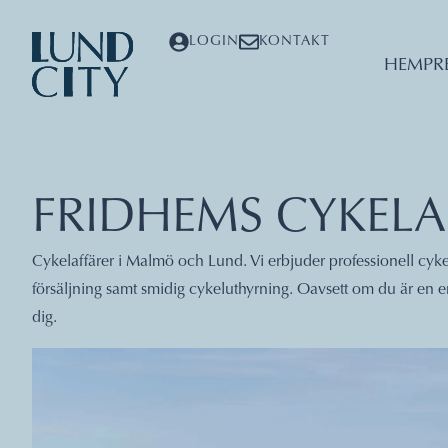
LOGIN
KONTAKT
HEM
PR
FRIDHEMS CYKELA
Cykelaffärer i Malmö och Lund. Vi erbjuder professionell cykel
försäljning samt smidig cykeluthyrning. Oavsett om du är en erf
dig.