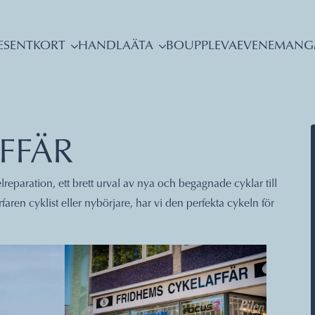
ESENTKORT
HANDLA
ÄTA
BO
UPPLEVA
EVENEMANG
FFÄR
reparation, ett brett urval av nya och begagnade cyklar till
aren cyklist eller nybörjare, har vi den perfekta cykeln för