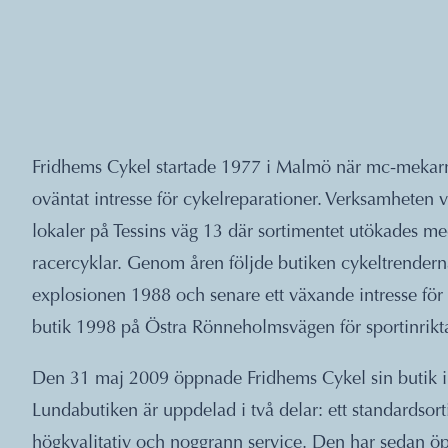
Fridhems Cykel startade 1977 i Malmö när mc-mekarn
oväntat intresse för cykelreparationer. Verksamheten vä
lokaler på Tessins väg 13 där sortimentet utökades 
racercyklar. Genom åren följde butiken cykeltrendern
explosionen 1988 och senare ett växande intresse för
butik 1998 på Östra Rönneholmsvägen för sportinrikt
Den 31 maj 2009 öppnade Fridhems Cykel sin butik i
Lundabutiken är uppdelad i två delar: ett standardsor
högkvalitativ och noggrann service. Den har sedan öpp