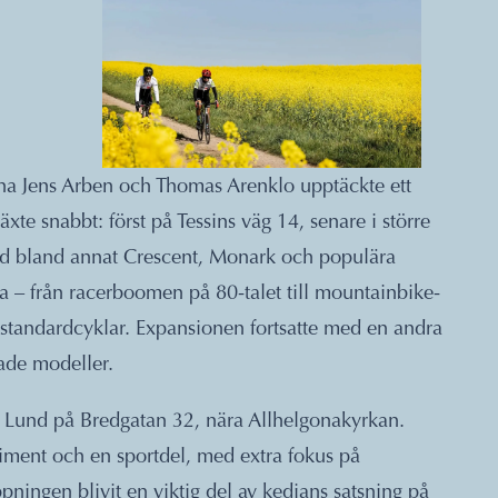
a Jens Arben och Thomas Arenklo upptäckte ett
xte snabbt: först på Tessins väg 14, senare i större
med bland annat Crescent, Monark och populära
a – från racerboomen på 80-talet till mountainbike-
 standardcyklar. Expansionen fortsatte med en andra
ade modeller.
 Lund på Bredgatan 32, nära Allhelgonakyrkan.
timent och en sportdel, med extra fokus på
ningen blivit en viktig del av kedjans satsning på