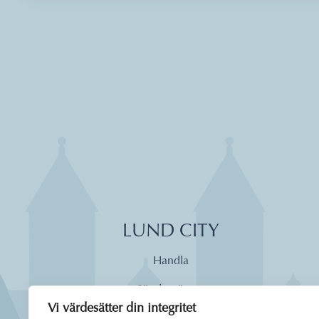
LUND CITY
Handla
Söndagsöppet
Vi värdesätter din integritet
Äta