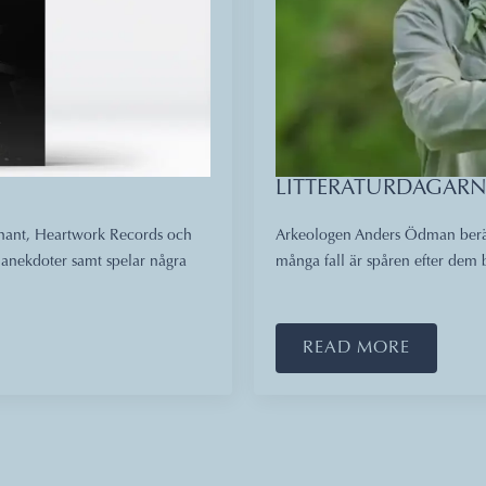
LITTERATURDAGARN
enant, Heartwork Records och
Arkeologen Anders Ödman berät
anekdoter samt spelar några
många fall är spåren efter de
READ MORE