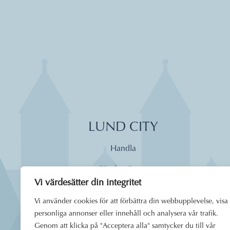
LUND CITY
Handla
Söndagsöppet
Vi värdesätter din integritet
Äta
Vi använder cookies för att förbättra din webbupplevelse, visa
Dagens lunch
personliga annonser eller innehåll och analysera vår trafik.
Genom att klicka på "Acceptera alla" samtycker du till vår