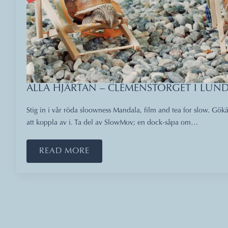
ALLA HJÄRTAN – CLEMENSTORGET I LUND
Stig in i vår röda sloowness Mandala, film and tea for slow. Gökä
att koppla av i. Ta del av SlowMov; en dock-såpa om…
READ MORE