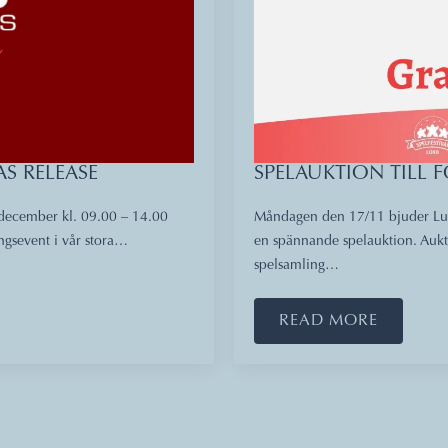
S RELEASE
SPELAUKTION TILL 
december kl. 09.00 – 14.00
Måndagen den 17/11 bjuder Lund
ingsevent i vår stora…
en spännande spelauktion. Aukti
spelsamling…
READ MORE