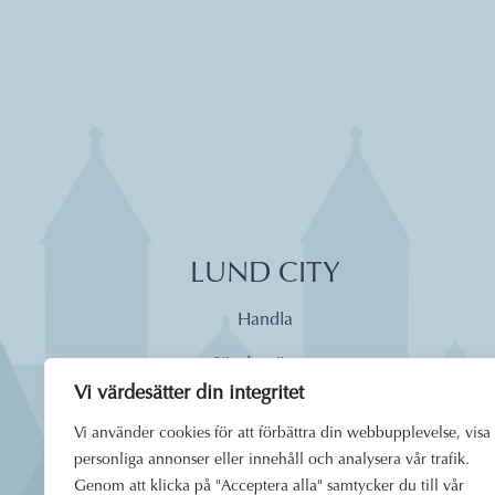
LUND CITY
Handla
Söndagsöppet
Vi värdesätter din integritet
Äta
Vi använder cookies för att förbättra din webbupplevelse, visa
Dagens lunch
personliga annonser eller innehåll och analysera vår trafik.
Genom att klicka på "Acceptera alla" samtycker du till vår