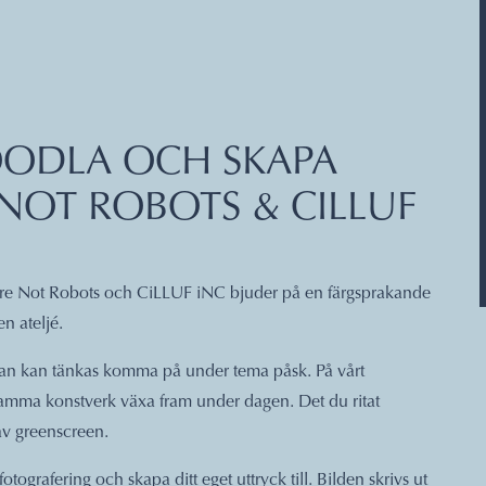
ODLA OCH SKAPA
NOT ROBOTS & CILLUF
re Not Robots och CiLLUF iNC bjuder på en färgsprakande
n ateljé.
 man kan tänkas komma på under tema påsk. På vårt
mma konstverk växa fram under dagen. Det du ritat
av greenscreen.
grafering och skapa ditt eget uttryck till. Bilden skrivs ut