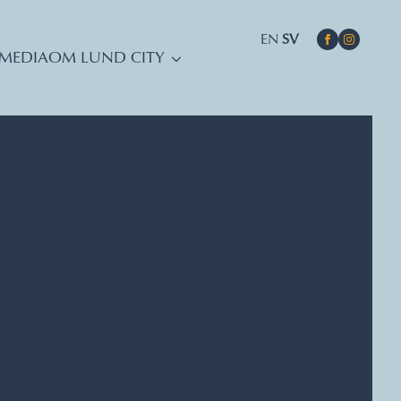
EN
SV
MEDIA
OM LUND CITY
DATUM, TIDER, PLATS
Hemsida
Byggmästaregatan 2, 222 37 Lund, Sweden
Se Din Konst