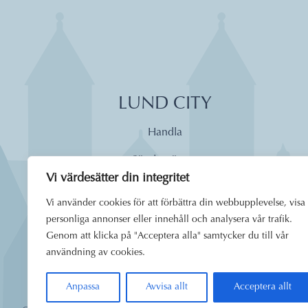
LUND CITY
Handla
Söndagsöppet
Vi värdesätter din integritet
Äta
Vi använder cookies för att förbättra din webbupplevelse, visa
Dagens lunch
personliga annonser eller innehåll och analysera vår trafik.
Genom att klicka på "Acceptera alla" samtycker du till vår
Boende
användning av cookies.
Uppleva
Anpassa
Avvisa allt
Acceptera allt