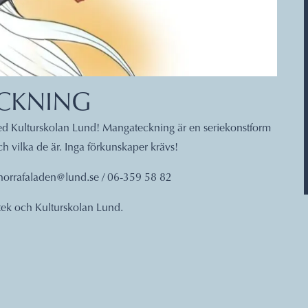
CKNING
d Kulturskolan Lund! Mangateckning är en seriekonstform
ch vilka de är. Inga förkunskaper krävs!
et.norrafaladen@lund.se / 06-359 58 82
tek och Kulturskolan Lund.