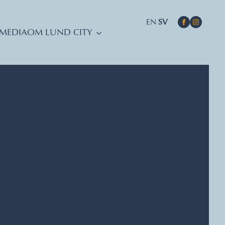
EN
SV
MEDIA
OM LUND CITY
DATUM, TIDER, PLATS
Hemsida
Norra Fäladens bibliotek
Kulturskolan Lund och Folkbiblioteken i Lund