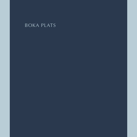
DATUM, TIDER, PLATS
BOKA PLATS
Hemsida
Arkivcentrum Syd
Skånes Arkivförbund