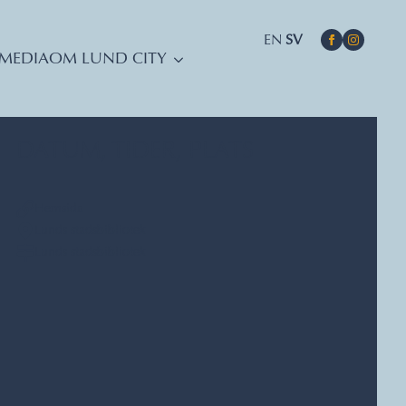
EN
SV
MEDIA
OM LUND CITY
DATUM, TIDER, PLATS
Hemsida
Lunds stadsbibliotek
Lunds stadsbibliotek