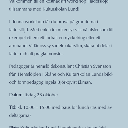
Välkommen till en kostnadsfri workshop i läderslöjd
tillsammans med Kulturskolan Lund!
I denna workshop får du prova på grunderna i
läderslöjd. Med enkla tekniker syr vi små alster som till
exempel ett enkelt fodral, en nyckelring eller ett
armband. Vi lär oss sy sadelmakarsöm, skära ut delar i
läder och att prägla mönster.
Pedagoger är hemslöjdskonsulent Christian Svensson
från Hemslöjden i Skåne och Kulturskolan Lunds bild-
och formpedagog Ingela Björkqvist Ekman.
Datum:
tisdag 28 oktober
Tid:
kl.
10.00 – 15.00 med paus för lunch (tas med av
deltagarna)