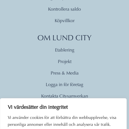
Kontrollera saldo
Köpvillkor
OM LUND CITY
Etablering
Projekt
Press & Media
Logga in för företag
Kontakta Citysamverkan
Vi värdesätter din integritet
© 2026
Vi använder cookies för att förbättra din webbupplevelse, visa
personliga annonser eller innehåll och analysera vår trafik.
Lund City. Alla rättigheter