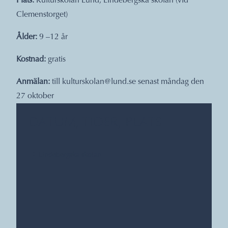
Plats:
Kulturskolan Lund, Lindebergska skolan (vid
Clemenstorget)
Ålder:
9 –12 år
Kostnad:
gratis
Anmälan:
till
kulturskolan@lund.se
senast måndag den
27 oktober
DATUM, TIDER, PLATS
Lindebergska skolan