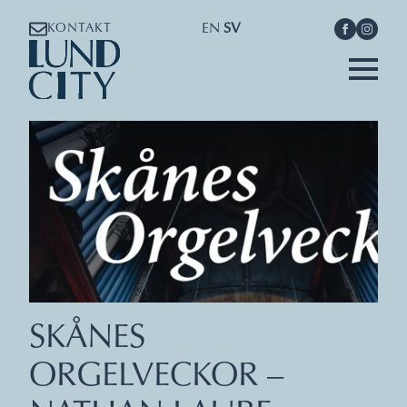
EN
SV
KONTAKT
SKÅNES
ORGELVECKOR –