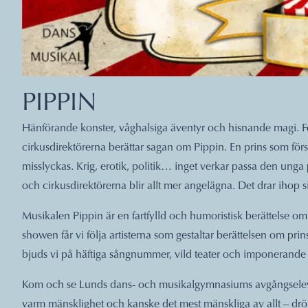
PIPPIN
Hänförande konster, våghalsiga äventyr och hisnande magi. Följ 
cirkusdirektörerna berättar sagan om Pippin. En prins som fö
misslyckas. Krig, erotik, politik… inget verkar passa den unga
och cirkusdirektörerna blir allt mer angelägna. Det drar ihop sig 
Musikalen Pippin är en fartfylld och humoristisk berättelse o
showen får vi följa artisterna som gestaltar berättelsen om pri
bjuds vi på häftiga sångnummer, vild teater och imponerande
Kom och se Lunds dans- och musikalgymnasiums avgångselever
varm mänsklighet och kanske det mest mänskliga av allt – drö