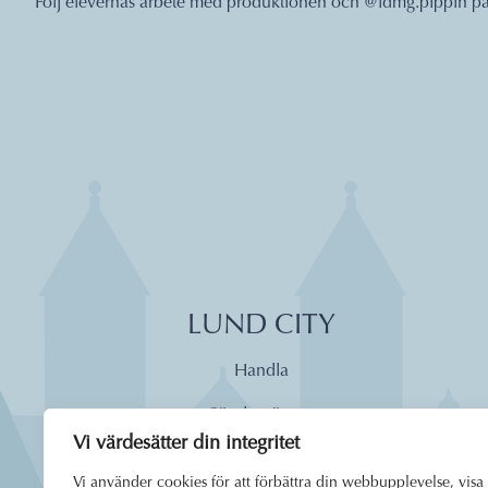
Följ elevernas arbete med produktionen och @ldmg.pippin p
LUND CITY
Handla
Söndagsöppet
Vi värdesätter din integritet
Äta
Vi använder cookies för att förbättra din webbupplevelse, visa