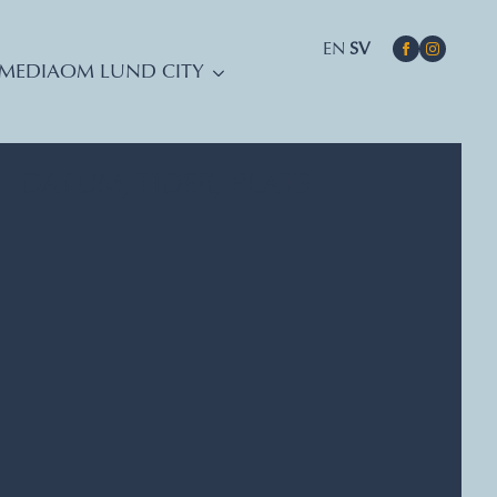
EN
SV
MEDIA
OM LUND CITY
DATUM, TIDER, PLATS