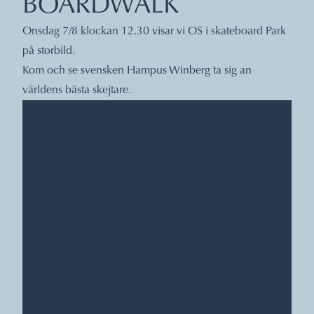
BOARDWALK
Onsdag 7/8 klockan 12.30 visar vi OS i skateboard Park
på storbild.
Kom och se svensken Hampus Winberg ta sig an
världens bästa skejtare.
DATUM, TIDER, PLATS
Boardwalk surf & street
Boardwalk