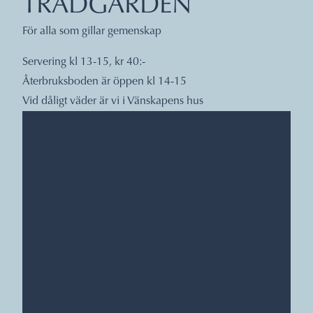
TRÄDGÅRDEN
För alla som gillar gemenskap
Servering kl 13-15, kr 40:-
Återbruksboden är öppen kl 14-15
Vid dåligt väder är vi i Vänskapens hus
DATUM, TIDER, PLATS
Bredgatan 19
Vänskapens hus i samarbete med Träffpunkt
Laurentii, Seniorerna och Stimulans i vardagen