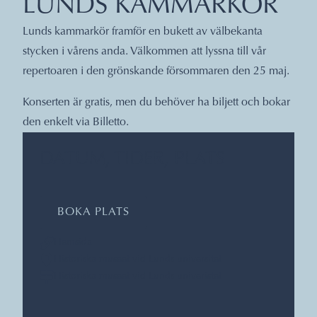
LUNDS KAMMARKÖR
Lunds kammarkör framför en bukett av välbekanta
stycken i vårens anda. Välkommen att lyssna till vår
repertoaren i den grönskande försommaren den 25 maj.
Konserten är gratis, men du behöver ha biljett och bokar
den enkelt via Billetto.
DATUM, TIDER, PLATS
BOKA PLATS
Hemsida
Historiska museet vid Lunds universitet
Historiska museet vid Lunds univeristet