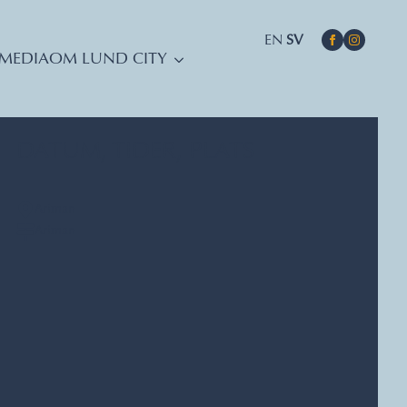
EN
SV
MEDIA
OM LUND CITY
DATUM, TIDER, PLATS
Ariman
Ariman