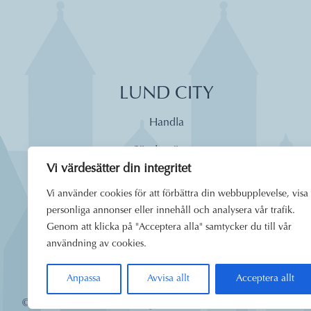
LUND CITY
Handla
Söndagsöppet
Vi värdesätter din integritet
Äta
Vi använder cookies för att förbättra din webbupplevelse, visa
Dagens lunch
personliga annonser eller innehåll och analysera vår trafik.
Genom att klicka på "Acceptera alla" samtycker du till vår
Boende
användning av cookies.
Uppleva
Anpassa
Avvisa allt
Acceptera allt
© 2026
Lund City. Alla rättigheter förbehållna.