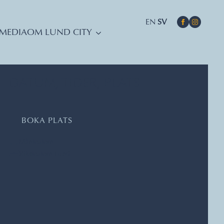
EN
SV
MEDIA
OM LUND CITY
DATUM, TIDER, PLATS
BOKA PLATS
Månteatern
Riksteatern Lund