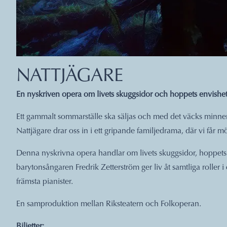
NATTJÄGARE
En nyskriven opera om livets skuggsidor och hoppets envishet
Ett gammalt sommarställe ska säljas och med det väcks minnen
Nattjägare drar oss in i ett gripande familjedrama, där vi får m
Denna nyskrivna opera handlar om livets skuggsidor, hoppets e
barytonsångaren Fredrik Zetterström ger liv åt samtliga roller 
främsta pianister.
En samproduktion mellan Riksteatern och Folkoperan.
Biljetter: