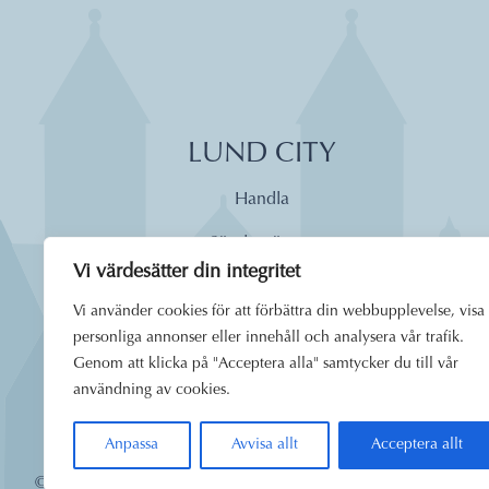
LUND CITY
Handla
Söndagsöppet
Vi värdesätter din integritet
Äta
Vi använder cookies för att förbättra din webbupplevelse, visa
Dagens lunch
personliga annonser eller innehåll och analysera vår trafik.
Genom att klicka på "Acceptera alla" samtycker du till vår
Boende
användning av cookies.
Uppleva
Anpassa
Avvisa allt
Acceptera allt
© 2026
Lund City. Alla rättigheter förbehållna.