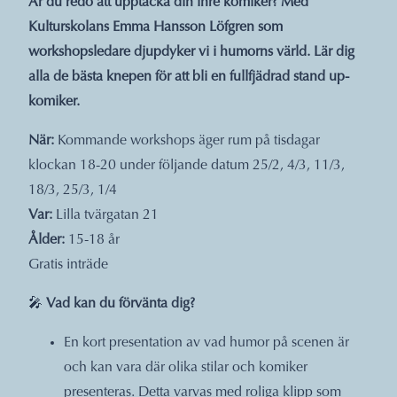
Är du redo att upptäcka din inre komiker? Med
Kulturskolans Emma Hansson Löfgren som
workshopsledare djupdyker vi i humorns värld. Lär dig
alla de bästa knepen för att bli en fullfjädrad stand up-
komiker.
När:
Kommande workshops äger rum på tisdagar
klockan 18-20 under följande datum 25/2, 4/3, 11/3,
18/3, 25/3, 1/4
Var:
Lilla tvärgatan 21
Ålder:
15-18 år
Gratis inträde
🎤
Vad kan du förvänta dig?
En kort presentation av vad humor på scenen är
och kan vara där olika stilar och komiker
presenteras. Detta varvas med roliga klipp som