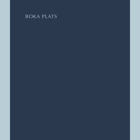
BOKA PLATS
Hemsida
Universitetshusets aula
LTH-kören