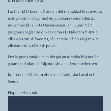
LTH-kören firar 30 år!
I år firar LTH-kören 30 år och det ska såklart firas med så
många som möjligt med en jubileumskonsert den 23
november kl.16:00 i Universitetsaulan i Lund. Vårt
program speglar de olika tiderna i LTH-körens historia,
eller
eras
om så föredras, så var redo på en salig mix av
allt från ABBA till finsk polka!
Det är gratis inträde men det går att förboka biljetter för
garanterad plats på följande länk:
lth-koren.se/konsert
Konserten hålls i samarbete med Axis, Alfa Laval och
Sensus.
Hoppas vi ses där!
DATUM, TIDER, PLATS