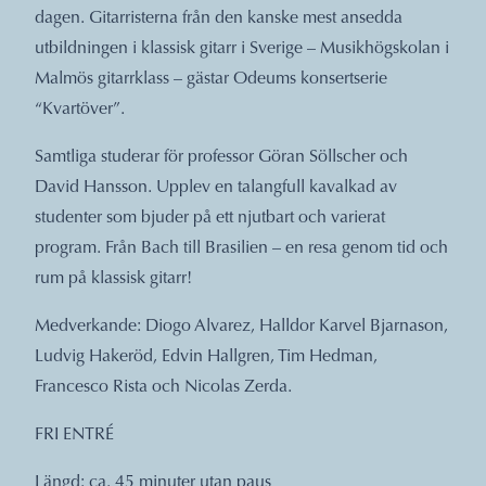
dagen. Gitarristerna från den kanske mest ansedda
utbildningen i klassisk gitarr i Sverige – Musikhögskolan i
Malmös gitarrklass – gästar Odeums konsertserie
“Kvartöver”.
Samtliga studerar för professor Göran Söllscher och
David Hansson. Upplev en talangfull kavalkad av
studenter som bjuder på ett njutbart och varierat
program. Från Bach till Brasilien – en resa genom tid och
rum på klassisk gitarr!
Medverkande: Diogo Alvarez, Halldor Karvel Bjarnason,
Ludvig Hakeröd, Edvin Hallgren, Tim Hedman,
Francesco Rista och Nicolas Zerda.
FRI ENTRÉ
Längd: ca. 45 minuter utan paus