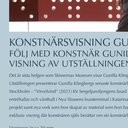
KONSTNÄRSVISNING GU
FÖLJ MED KONSTNÄR GUNIL
VISNING AV UTSTÄLLNINGE
Det är sista helgen som Skissernas Museum visar Gunilla K
Utställningen presenterar Gunilla Klingbergs senaste konstnärli
Stockholm – ”Virvelvind” (2021) för Sergelpaviljongens fasad 
entréhallar och vänthall i Nya Slussens bussterminal i Katarin
projekt samt nya verk som hon skapat av material som hon har
exklusiv visning där konstnären själv berättar om sin konstnärl