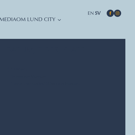
EN
SV
MEDIA
OM LUND CITY
DATUM, TIDER, PLATS
Hemsida
Skissernas Museum
Lunds Universitet/ Skissernas Museum