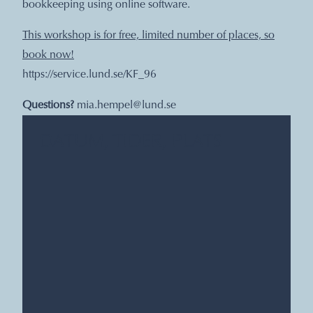
bookkeeping using online software.
This workshop is for free, limited number of places, so
book now!
https://service.lund.se/KF_96
Questions?
mia.hempel@lund.se
DATUM, TIDER, PLATS