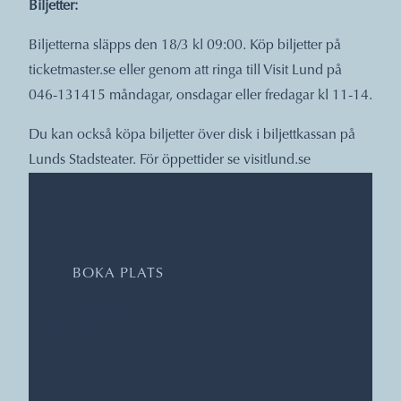
Biljetter:
Biljetterna släpps den 18/3 kl 09:00. Köp biljetter på
ticketmaster.se eller genom att ringa till Visit Lund på
046-131415 måndagar, onsdagar eller fredagar kl 11-14.
Du kan också köpa biljetter över disk i biljettkassan på
Lunds Stadsteater. För öppettider se
visitlund.se
DATUM, TIDER, PLATS
BOKA PLATS
Magle Konserthus
The Notion Show Choir