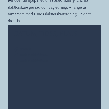
Behöver du hjälp med din släktforskning? Erfarna
släktforskare ger råd och vägledning. Arrangeras i
samarbete med Lunds släktforskarförening. Fri entré,
drop-in.
DATUM, TIDER, PLATS
Hemsida
Lunds stadsbibliotek
Lunds stadsbibliotek