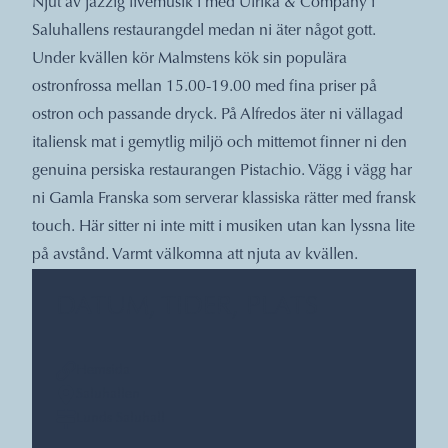
Njut av jazzig livemusik i med Ulrika & Company i
Saluhallens restaurangdel medan ni äter något gott.
Under kvällen kör Malmstens kök sin populära
ostronfrossa mellan 15.00-19.00 med fina priser på
ostron och passande dryck. På Alfredos äter ni vällagad
italiensk mat i gemytlig miljö och mittemot finner ni den
genuina persiska restaurangen Pistachio. Vägg i vägg har
ni Gamla Franska som serverar klassiska rätter med fransk
touch. Här sitter ni inte mitt i musiken utan kan lyssna lite
på avstånd. Varmt välkomna att njuta av kvällen.
DATUM, TIDER, PLATS
Hemsida
Saluhallen
Lunds Saluhall