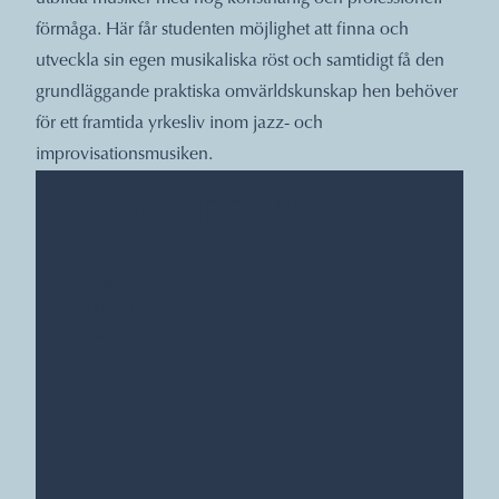
förmåga. Här får studenten möjlighet att finna och
utveckla sin egen musikaliska röst och samtidigt få den
grundläggande praktiska omvärldskunskap hen behöver
för ett framtida yrkesliv inom jazz- och
improvisationsmusiken.
DATUM, TIDER, PLATS
Hemsida
Skissernas Museum
Skissernas Museum