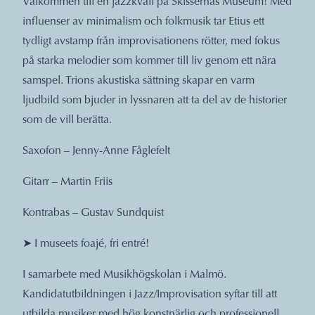
Välkommen till en jazzkväll på Skissernas Museum! Med
influenser av minimalism och folkmusik tar Etius ett
tydligt avstamp från improvisationens rötter, med fokus
på starka melodier som kommer till liv genom ett nära
samspel. Trions akustiska sättning skapar en varm
ljudbild som bjuder in lyssnaren att ta del av de historier
som de vill berätta.
Saxofon – Jenny-Anne Fåglefelt
Gitarr – Martin Friis
Kontrabas – Gustav Sundquist
➤ I museets foajé, fri entré!
I samarbete med Musikhögskolan i Malmö.
Kandidatutbildningen i Jazz/Improvisation syftar till att
utbilda musiker med hög konstnärlig och professionell