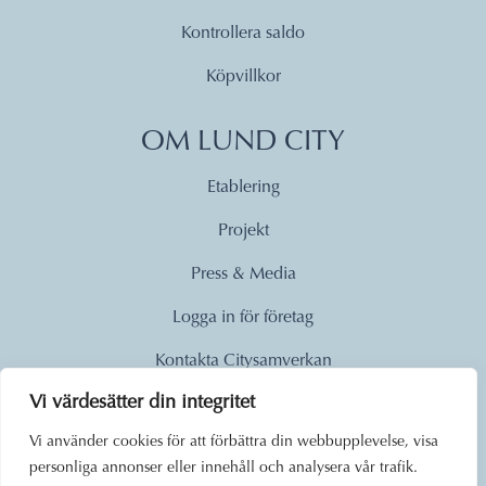
Kontrollera saldo
Köpvillkor
OM LUND CITY
Etablering
Projekt
Press & Media
Logga in för företag
Kontakta Citysamverkan
Vi värdesätter din integritet
© 2026
Vi använder cookies för att förbättra din webbupplevelse, visa
personliga annonser eller innehåll och analysera vår trafik.
Lund City. Alla rättigheter