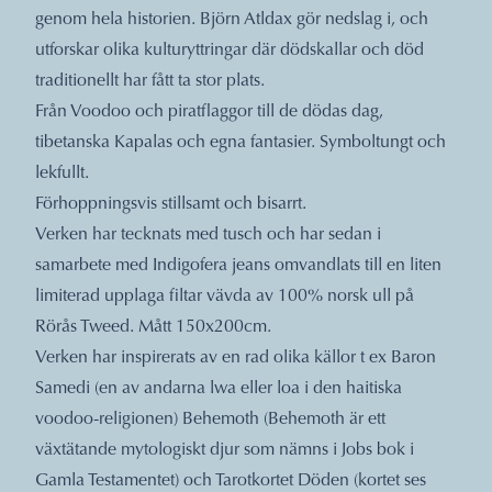
genom hela historien. Björn Atldax gör nedslag i, och
utforskar olika kulturyttringar där dödskallar och död
traditionellt har fått ta stor plats.
Från Voodoo och piratflaggor till de dödas dag,
tibetanska Kapalas och egna fantasier. Symboltungt och
lekfullt.
Förhoppningsvis stillsamt och bisarrt.
Verken har tecknats med tusch och har sedan i
samarbete med Indigofera jeans omvandlats till en liten
limiterad upplaga filtar vävda av 100% norsk ull på
Rörås Tweed. Mått 150x200cm.
Verken har inspirerats av en rad olika källor t ex Baron
Samedi (en av andarna lwa eller loa i den haitiska
voodoo-religionen) Behemoth (Behemoth är ett
växtätande mytologiskt djur som nämns i Jobs bok i
Gamla Testamentet) och Tarotkortet Döden (kortet ses