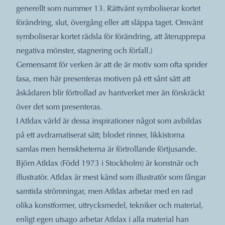
generellt som nummer 13. Rättvänt symboliserar kortet
förändring, slut, övergång eller att släppa taget. Omvänt
symboliserar kortet rädsla för förändring, att återupprepa
negativa mönster, stagnering och förfall.)
Gemensamt för verken är att de är motiv som ofta sprider
fasa, men här presenteras motiven på ett sånt sätt att
åskådaren blir förtrollad av hantverket mer än förskräckt
över det som presenteras.
I Atldax värld är dessa inspirationer något som avbildas
på ett avdramatiserat sätt; blodet rinner, likkistorna
samlas men hemskheterna är förtrollande förtjusande.
Björn Atldax (Född 1973 i Stockholm) är konstnär och
illustratör. Atldax är mest känd som illustratör som fångar
samtida strömningar, men Atldax arbetar med en rad
olika konstformer, uttrycksmedel, tekniker och material,
enligt egen utsago arbetar Atldax i alla material han