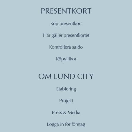
OM 12 DAGAR
PRESENTKORT
Köp presentkort
FREDAG 21 AUGUSTI 2026, KL
10:00
Här gäller presentkortet
OM 13 DAGAR
Kontrollera saldo
Köpvillkor
LÖRDAG 22 AUGUSTI 2026, KL
10:00
OM LUND CITY
OM 14 DAGAR
Etablering
SÖNDAG 23 AUGUSTI 2026, KL
Projekt
10:00
OM 15 DAGAR
Press & Media
Logga in för företag