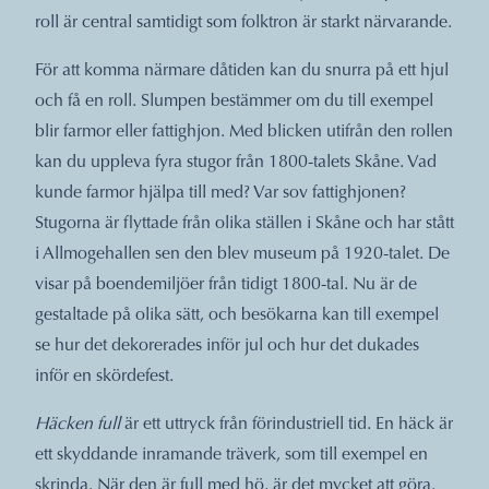
roll är central samtidigt som folktron är starkt närvarande.
För att komma närmare dåtiden kan du snurra på ett hjul
och få en roll. Slumpen bestämmer om du till exempel
blir farmor eller fattighjon. Med blicken utifrån den rollen
kan du uppleva fyra stugor från 1800-talets Skåne. Vad
kunde farmor hjälpa till med? Var sov fattighjonen?
Stugorna är flyttade från olika ställen i Skåne och har stått
i Allmogehallen sen den blev museum på 1920-talet. De
visar på boendemiljöer från tidigt 1800-tal. Nu är de
gestaltade på olika sätt, och besökarna kan till exempel
se hur det dekorerades inför jul och hur det dukades
inför en skördefest.
Häcken full
är ett uttryck från förindustriell tid. En häck är
ett skyddande inramande träverk, som till exempel en
skrinda. När den är full med hö, är det mycket att göra.