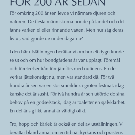
FÖR 200 ÅR SEDAN
För omkring 200 år sen levde vi närmare djuren och
naturen. De flesta människorna bodde på landet och det
fanns varken el eller rinnande vatten. Men hur såg deras
liv ut, vad gjorde de under dagarna?
I den här utställningen berättar vi om hur ett dygn kunde
se ut och om hur bondgårdens år var upplagt. Föremål
och företeelser från förr jämförs med nutidens. En del
verkar jättekonstigt nu, men var standard då. För två
hundra år sen var en stor smörklick i gröten festmat, idag
kanske det är sushi. För två hundra år sen utförde de sina
behov på en gödselstack, idag är toaletter en självklarhet.
En del är sig likt, annat är väldigt olikt.
Tro, hopp och kärlek är också en del av utställningen. Vi
berättar bland annat om en tid när kyrkans och prästens