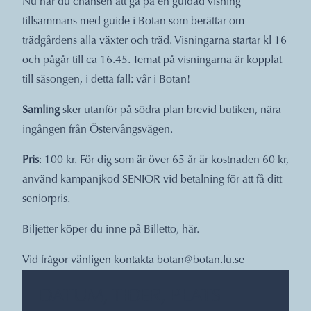
Nu har du chansen att gå på en guidad visning
tillsammans med guide i Botan som berättar om
trädgårdens alla växter och träd. Visningarna startar kl 16
och pågår till ca 16.45. Temat på visningarna är kopplat
till säsongen, i detta fall: vår i Botan!
Samling
sker utanför på södra plan brevid butiken, nära
ingången från Östervångsvägen.
Pris
: 100 kr. För dig som är över 65 år är kostnaden 60 kr,
använd kampanjkod SENIOR vid betalning för att få ditt
seniorpris.
Biljetter köper du inne på Billetto,
här
.
Vid frågor vänligen kontakta
botan@botan.lu.se
DATUM, TIDER, PLATS