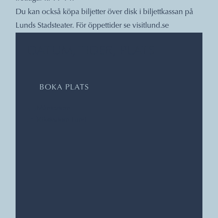
Du kan också köpa biljetter över disk i biljettkassan på
Lunds Stadsteater. För öppettider se
visitlund.se
DATUM, TIDER, PLATS
BOKA PLATS
Månteatern
Riksteatern Lund