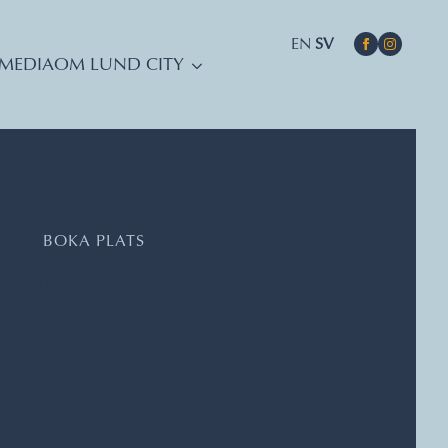
EN
SV
MEDIA
OM LUND CITY
DATUM, TIDER, PLATS
BOKA PLATS
Hemsida
Bangatan 6
Medborgarskolan