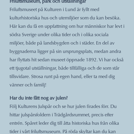
Friluftsmuseum, park och utställningar
Friluftsmuseet på Kulturen i Lund är fyllt med
kulturhistoriska hus och utemiljöer som du kan besöka.
Här kan du få en uppfattning om hur människor har levt i
södra Sverige under olika tider och i olika sociala
miljöer, både på landsbygden och i städer. En del av
byggnaderna ligger på sin ursprungsplats, medan andra
har flyttats hit sedan museet öppnade 1892. Vi har också
ett tjugotal utställningar, både tillfälliga och de som står
tillsvidare. Strosa runt på egen hand, eller ta med dig
vänner och familj!
Har du inte fått nog av julen?
Följ Kulturens Julspår
och se hur julen firades förr. Du
hittar julspårsfoldern i Trädgårdsrummet, precis efter
entrén. Spåret leder dig till åtta historiska hus från olika
tider i vårt friluftsmuseum. På röda skyltar kan du kan