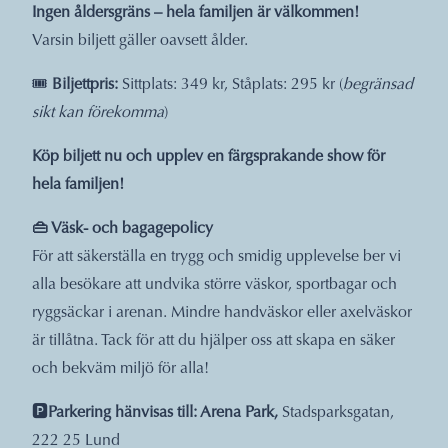
Ingen åldersgräns – hela familjen är välkommen!
Varsin biljett gäller oavsett ålder.
🎟️
Biljettpris:
Sittplats: 349 kr, Ståplats: 295 kr (
begränsad
sikt kan förekomma
)
Köp biljett nu och upplev en färgsprakande show för
hela familjen!
👜 Väsk- och bagagepolicy
För att säkerställa en trygg och smidig upplevelse ber vi
alla besökare att undvika större väskor, sportbagar och
ryggsäckar i arenan. Mindre handväskor eller axelväskor
är tillåtna. Tack för att du hjälper oss att skapa en säker
och bekväm miljö för alla!
🅿️
Parkering hänvisas till: Arena Park,
Stadsparksgatan,
222 25 Lund