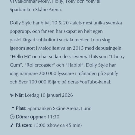
Vi välkomnar Molly, Holly, Polly och Yolly till
Sparbanken Skåne Arena.
Dolly Style har blivit 10 & 20 -talets mest unika svenska
popgrupp, och fansen har skapat en helt egen
pastellfärgad subkultur i sociala medier. Trion slog
igenom stort i Melodifestivalen 2015 med debutsingeln
”Hello Hi” och har sedan dess levererat hits som ”Cherry
Gum”, ”Rollercoaster” och ”Habibi”. Dolly Style har
idag nämnare 200 000 lyssnare i månaden på Spotify
och över 100 000 följare på deras YouTube-kanal.
✨ När:
Lördag 10 januari 2026
📍
Plats:
Sparbanken Skåne Arena, Lund
🕒
Dörrar öppnar:
11:30
🎵
På scen:
13:00 (show ca 45 min)