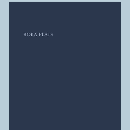
DATUM, TIDER, PLATS
BOKA PLATS
Hemsida
Sparbanken Skåne Arena
All Things Live
Pris: 295 kr