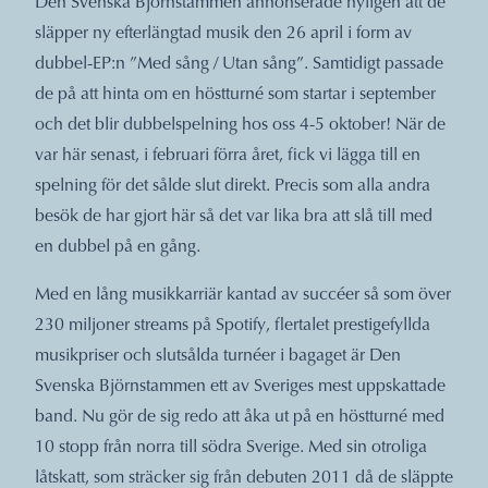
Den Svenska Björnstammen annonserade nyligen att de
släpper ny efterlängtad musik den 26 april i form av
dubbel-EP:n ”Med sång / Utan sång”. Samtidigt passade
de på att hinta om en höstturné som startar i september
och det blir dubbelspelning hos oss 4-5 oktober! När de
var här senast, i februari förra året, fick vi lägga till en
spelning för det sålde slut direkt. Precis som alla andra
besök de har gjort här så det var lika bra att slå till med
en dubbel på en gång.
Med en lång musikkarriär kantad av succéer så som över
230 miljoner streams på Spotify, flertalet prestigefyllda
musikpriser och slutsålda turnéer i bagaget är Den
Svenska Björnstammen ett av Sveriges mest uppskattade
band. Nu gör de sig redo att åka ut på en höstturné med
10 stopp från norra till södra Sverige. Med sin otroliga
låtskatt, som sträcker sig från debuten 2011 då de släppte