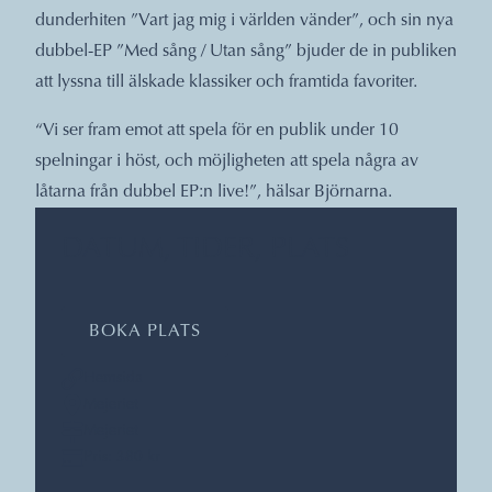
dunderhiten ”Vart jag mig i världen vänder”, och sin nya
dubbel-EP ”Med sång / Utan sång” bjuder de in publiken
att lyssna till älskade klassiker och framtida favoriter.
“Vi ser fram emot att spela för en publik under 10
spelningar i höst, och möjligheten att spela några av
låtarna från dubbel EP:n live!”, hälsar Björnarna.
DATUM, TIDER, PLATS
BOKA PLATS
Hemsida
Mejeriet
Mejeriet
Pris: 380 kr