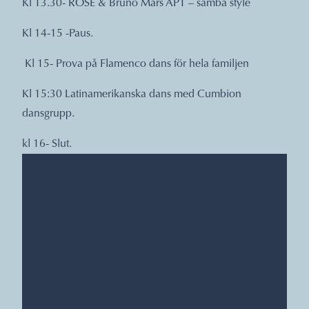
Kl 13.30- ROSÉ & Bruno Mars APT – samba style
Kl 14-15 -Paus.
Kl 15- Prova på Flamenco dans för hela familjen
Kl 15:30 Latinamerikanska dans med Cumbion
dansgrupp.
kl 16- Slut.
DATUM, TIDER, PLATS
Sommarlunds dansbana
Kulturförening Cubasalsa