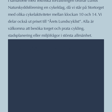
I samarbete med Tekniska förvaltningen ordnar Lunds
Naturskyddsförening en cykeldag, då vi står på Stortorget
med olika cykelaktiviteter mellan klockan 10 och 14. Vi
delar också ut priset till “Årets Lundscyklist”. Alla är
välkomna att besöka torget och prata cykling,
stadsplanering eller miljöfrågor i största allmänhet.
DATUM, TIDER, PLATS