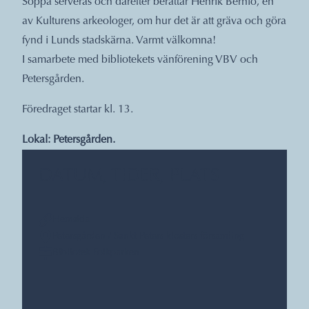
Soppa serveras och därefter berättar Henrik Bernlo, en
av Kulturens arkeologer, om hur det är att gräva och göra
fynd i Lunds stadskärna. Varmt välkomna!
I samarbete med bibliotekets vänförening VBV och
Petersgården.
Föredraget startar kl. 13.
Lokal: Petersgården.
DATUM, TIDER, PLATS
Hemsida
Petersgården / Sankt Peters klosters församling
Bibliotek Folkparken