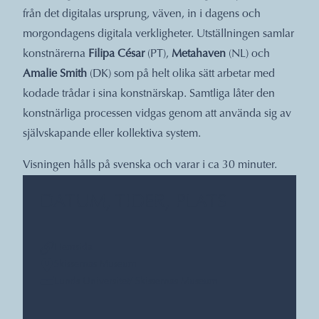
från det digitalas ursprung, väven, in i dagens och
morgondagens digitala verkligheter. Utställningen samlar
konstnärerna
Filipa César
(PT),
Metahaven
(NL) och
Amalie Smith
(DK) som på helt olika sätt arbetar med
kodade trådar i sina konstnärskap. Samtliga låter den
konstnärliga processen vidgas genom att använda sig av
självskapande eller kollektiva system.
Visningen hålls på svenska och varar i ca 30 minuter.
DATUM, TIDER, PLATS
Hemsida
Skissernas Museum
Lunds Universitet/ Skissernas Museum