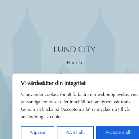
LUND CITY
Handla
Söndagsöppet
Vi värdesätter din integritet
Äta
Vi använder cookies för att förbättra din webbupplevelse, visa
Dagens lunch
personliga annonser eller innehåll och analysera vår trafik.
Genom att klicka på "Acceptera alla" samtycker du till vår
Boende
användning av cookies.
Uppleva
Anpassa
Avvisa allt
Acceptera allt