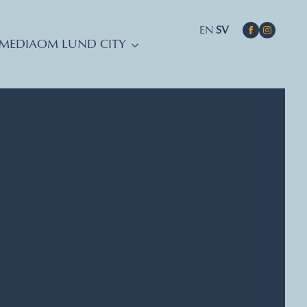
EN
SV
MEDIA
OM LUND CITY
DATUM, TIDER, PLATS
Hemsida
Skissernas Museum
ArchFilmLund