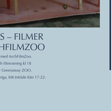
S – FILMER
CHFILMZOO
ll med ArchFilmZoo.
h filmvisning kl 18
ter Greenaway ZOO.
iga, fritt inträde från 17-22.