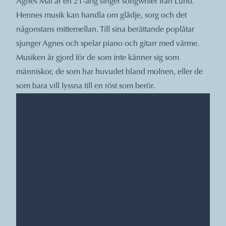
Agnes Mai är en 21-årig singer songwriter från Lund.
Hennes musik kan handla om glädje, sorg och det
någonstans mittemellan. Till sina berättande poplåtar
sjunger Agnes och spelar piano och gitarr med värme.
Musiken är gjord för de som inte känner sig som
människor, de som har huvudet bland molnen, eller de
som bara vill lyssna till en röst som berör.
DATUM, TIDER, PLATS
Hemsida
NOUN 1906
NOUN 1906