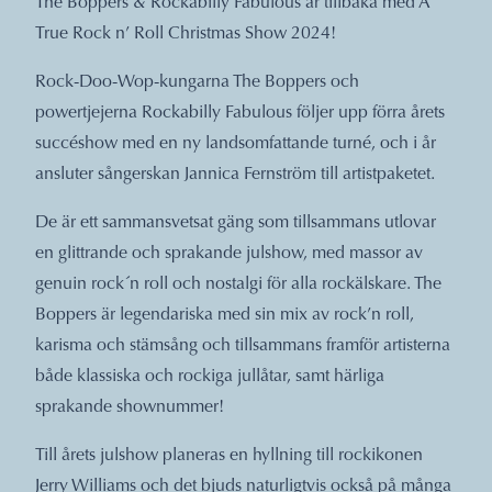
The Boppers & Rockabilly Fabulous är tillbaka med A
True Rock n’ Roll Christmas Show 2024!
Rock-Doo-Wop-kungarna The Boppers och
powertjejerna Rockabilly Fabulous följer upp förra årets
succéshow med en ny landsomfattande turné, och i år
ansluter sångerskan Jannica Fernström till artistpaketet.
De är ett sammansvetsat gäng som tillsammans utlovar
en glittrande och sprakande julshow, med massor av
genuin rock´n roll och nostalgi för alla rockälskare. The
Boppers är legendariska med sin mix av rock’n roll,
karisma och stämsång och tillsammans framför artisterna
både klassiska och rockiga jullåtar, samt härliga
sprakande shownummer!
Till årets julshow planeras en hyllning till rockikonen
Jerry Williams och det bjuds naturligtvis också på många